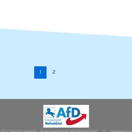
1
2
ve für Deutschland - Kreisverband Wolfenbüttel |
Impressu