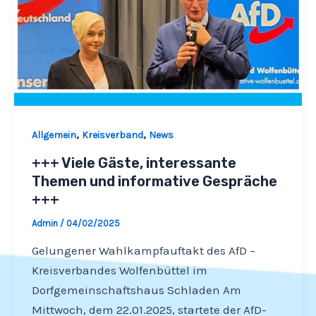
,
,
Allgemein
Kreisverband
News
+++ Viele Gäste, interessante
Themen und informative Gespräche
+++
Admin
/
04/02/2025
Gelungener Wahlkampfauftakt des AfD –
Kreisverbandes Wolfenbüttel im
Dorfgemeinschaftshaus Schladen Am
Mittwoch, dem 22.01.2025, startete der AfD-